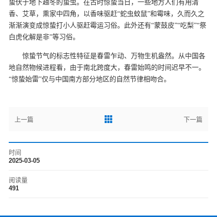
蛰伏于地下越冬的蛰虫。在古时惊蛰当日，一些地方人们有用清
香、艾草，熏家中四角，以香味驱赶“蛇虫蚊鼠”和霉味，久而久之
渐渐演变成惊蛰打小人驱赶霉运习俗。此外还有“蒙鼓皮”“吃梨”“祭
白虎化解是非”等习俗。
惊蛰节气的标志性特征是春雷乍动、万物生机盎然。从中国各
地自然物候进程看，由于南北跨度大，春雷始鸣的时间迟早不一。
“惊蛰始雷”仅与中国南方部分地区的自然节律相吻合。
上一篇
下一篇
时间
2025-03-05
阅读量
491