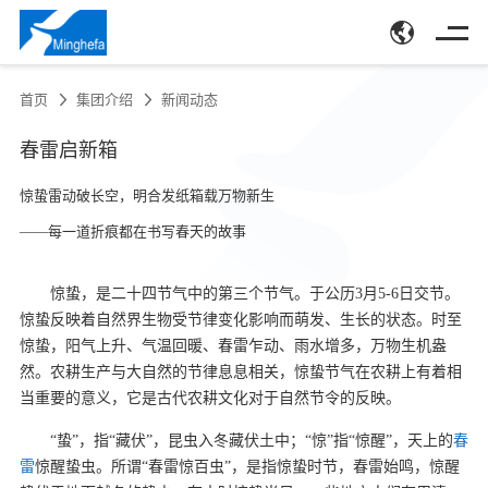
首页
集团介绍
新闻动态
春雷启新箱
惊蛰雷动破长空，明合发纸箱载万物新生
——每一道折痕都在书写春天的故事 ‌
惊蛰，是二十四节气中的第三个节气。
于公历3月5-6日交节。
惊蛰反映着自然界生物受节律变化影响而萌发、生长的状态。时至
惊蛰，阳气上升、气温回暖、春雷乍动、雨水增多，万物生机盎
然。农耕生产与大自然的节律息息相关，惊蛰节气在农耕上有着相
当重要的意义，它是古代农耕文化对于自然节令的反映。
“蛰”，指“藏伏”，昆虫入冬藏伏土中；“惊”指“惊醒”，天上的
春
雷
惊醒蛰虫。所谓“春雷惊百虫”，是指惊蛰时节，春雷始鸣，惊醒