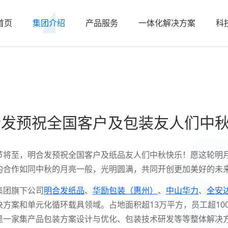
首页
集团介绍
产品服务
一体化解决方案
科
合发预祝全国客户及包装友人们中
节将至，‌明合发预祝全国客户及纸品友人们中秋快乐！‌愿这轮明
的合作如同中秋的月亮一般，‌光明圆满，‌共同开创更加美好的未来
集团旗下公司
明合发纸品
、
华励包装（惠州）
、
中山华力
、
全安
决方案和单元化循环载具领域。占地面积超13万平方，员工超100
是一家集产品包装方案设计与优化、包装技术研发等等整体解决方